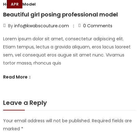
Hobbies
,
Model
H
APR
Beautiful girl posing professional model
S
By
info@kwabscouture.com
0
Comments
Lorem ipsum dolor sit amet, consectetur adipiscing elit.
L
Etiam tempus, lectus a gravida aliquam, eros lacus laoreet
Q
sem, vel consequat eros augue sit amet nunc. Vivamus
e
tortor massa, rhoncus quis
M
Read More
R
Leave a Reply
Your email address will not be published.
Required fields are
marked
*